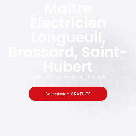
Maître
Électricien
Longueuil,
Brossard, Saint-
Hubert
Résidentiel - Commercial - Industriel
Soumission GRATUITE