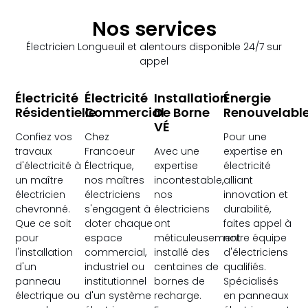
Nos services
Électricien Longueuil et alentours disponible 24/7 sur
appel
Électricité
Électricité
Installation
Énergie
Résidentielle
Commercial
De Borne
Renouvelabl
VÉ
Confiez vos
Chez
Pour une
travaux
Francoeur
Avec une
expertise en
d'électricité à
Électrique,
expertise
électricité
un maître
nos maîtres
incontestable,
alliant
électricien
électriciens
nos
innovation et
chevronné.
s'engagent à
électriciens
durabilité,
Que ce soit
doter chaque
ont
faites appel à
pour
espace
méticuleusement
notre équipe
l'installation
commercial,
installé des
d'électriciens
d'un
industriel ou
centaines de
qualifiés.
panneau
institutionnel
bornes de
Spécialisés
électrique ou
d'un système
recharge.
en panneaux