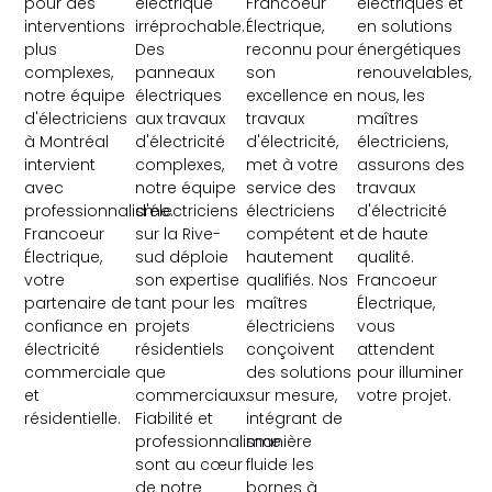
pour des
électrique
Francoeur
électriques et
interventions
irréprochable.
Électrique,
en solutions
plus
Des
reconnu pour
énergétiques
complexes,
panneaux
son
renouvelables,
notre équipe
électriques
excellence en
nous, les
d'électriciens
aux travaux
travaux
maîtres
à Montréal
d'électricité
d'électricité,
électriciens,
intervient
complexes,
met à votre
assurons des
avec
notre équipe
service des
travaux
professionnalisme.
d'électriciens
électriciens
d'électricité
Francoeur
sur la Rive-
compétent et
de haute
Électrique,
sud déploie
hautement
qualité.
votre
son expertise
qualifiés. Nos
Francoeur
partenaire de
tant pour les
maîtres
Électrique,
confiance en
projets
électriciens
vous
électricité
résidentiels
conçoivent
attendent
commerciale
que
des solutions
pour illuminer
et
commerciaux.
sur mesure,
votre projet.
résidentielle.
Fiabilité et
intégrant de
professionnalisme
manière
sont au cœur
fluide les
de notre
bornes à