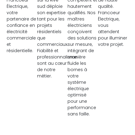
Électrique,
sud déploie
hautement
qualité.
votre
son expertise
qualifiés. Nos
Francoeur
partenaire de
tant pour les
maîtres
Électrique,
confiance en
projets
électriciens
vous
électricité
résidentiels
conçoivent
attendent
commerciale
que
des solutions
pour illuminer
et
commerciaux.
sur mesure,
votre projet.
résidentielle.
Fiabilité et
intégrant de
professionnalisme
manière
sont au cœur
fluide les
de notre
bornes à
métier.
votre
système
électrique
optimisé
pour une
performance
sans faille.