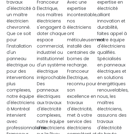
travaux
Francoeur
Avec une
expertise en
d'électricité à
Électrique,
expertise
électricité
un maître
nos maîtres
incontestable,
alliant
électricien
électriciens
nos
innovation et
chevronné.
s'engagent à
électriciens
durabilité,
Que ce soit
doter chaque
ont
faites appel à
pour
espace
méticuleusement
notre équipe
l'installation
commercial,
installé des
d'électriciens
d'un
industriel ou
centaines de
qualifiés.
panneau
institutionnel
bornes de
Spécialisés
électrique ou
d'un système
recharge.
en panneaux
pour des
électrique
Francoeur
électriques et
interventions
irréprochable.
Électrique,
en solutions
plus
Des
reconnu pour
énergétiques
complexes,
panneaux
son
renouvelables,
notre équipe
électriques
excellence en
nous, les
d'électriciens
aux travaux
travaux
maîtres
à Montréal
d'électricité
d'électricité,
électriciens,
intervient
complexes,
met à votre
assurons des
avec
notre équipe
service des
travaux
professionnalisme.
d'électriciens
électriciens
d'électricité
Francoeur
sur la Rive-
compétent et
de haute