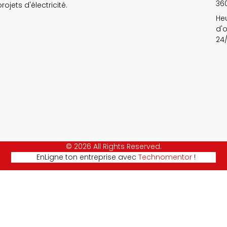
36
ojets d'électricité.
He
d'o
24
© 2026 All Rights Reserved.
EnLigne ton entreprise avec
Technomentor
!