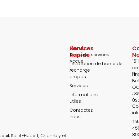
Services
Liens
Co
Rapide
N
Tous nos services
Accueil
1611
Installation de borne de
de
recharge
À
l’i
propos
Bel
Services
QC
J3
Informations
0S
utiles
Cou
Contactez-
in
nous
Tél.
45
89
ueuil, Saint-Hubert, Chambly et