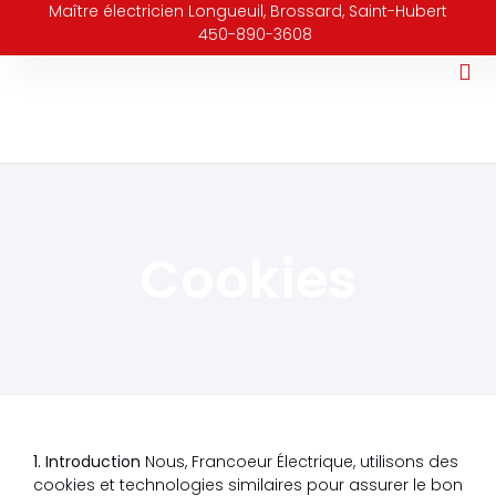
Maître électricien Longueuil, Brossard, Saint-Hubert
450-890-3608
Inform
Conta
Cookies
1. Introduction
Nous, Francoeur Électrique, utilisons des
cookies et technologies similaires pour assurer le bon